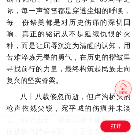
际，每一声警笛都是穿透尘烟的呼唤，
每一份祭奠都是对历史伤痛的深切回
响。
真正的铭记从不是延续仇恨的火
种，而是让屈辱沉淀为清醒的认知，用
苦难淬炼无畏的勇气，在历史的褶皱里
寻找前行的力量，最终构筑起民族走向
复兴的坚实脊梁。
八十八载倏忽而逝，但卢沟桥头的
枪声依然尖锐，宛平城的伤痕并未淡
去。铭记历史，绝非沉溺于痛苦。那一
段被铁蹄踏碎家园、生灵涂炭的惨痛经