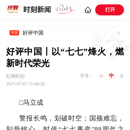
好评中国
专题
好评中国丨以“七七”烽火，燃
新时代荣光
中
字号：
小
大
红网时刻
2025-07-07 11:46:26
□马立成
警报长鸣，划破时空；国殇难忘，
刻骨铭心。时值“
七七事变
”88周年之