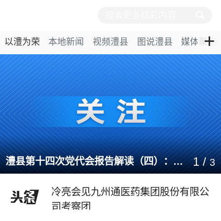
+
以澧为荣
本地新闻
视频澧县
图说澧县
媒体聚焦
冷亮会见九州通医药集团股份有限公
司考察团
澧县第十四次党代会报告解读
（四）：今后五年工作思路
1
/
澧县第十四次党代会报告解读（四）：今后五年工作思路
3
贯彻党代会 落实在基层 | 访谈一：澧
县交通运输局

冷亮会见九州通医药集团股份有限公
司考察团
澧县第十四次党代会报告解读